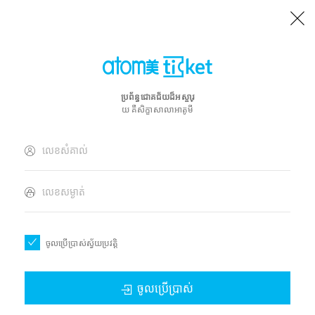
ប្រព័ន្ធជោគជ័យដ៏អស្ចារ្
យ គឺសិក្ខាសាលាអាតូមី
ចូលប្រើប្រាស់ស្វ័យប្រវត្តិ
ចូលប្រើប្រាស់