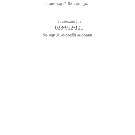
រកលេខសម្គាល់ និងលេខសម្ងាត់
ផ្នែកបម្រើសេវាអតិថិជន
023-922-111
ច័ន្ទ- សុក្រ ម៉ោង៩៖០០ព្រើក -៥៖០០លា្ងច